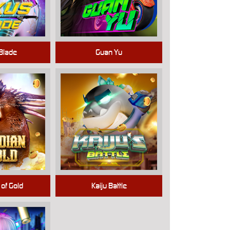
Blade
Guan Yu
 of Gold
Kaiju Battle