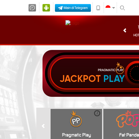
Main di Telegram
HO
JACKPOT
PLAY
i
Pragmatic Play
Fat Pand