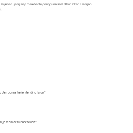
an layanan yang siap membantu pengguna saat dibutuhkan. Dengan
k.
 dan bonus harian landing terus."
a main di situs eksklusif."