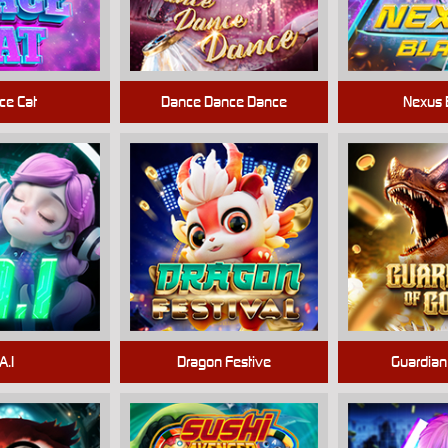
ce Cat
Dance Dance Dance
Nexus 
A.I
Dragon Festive
Guardian