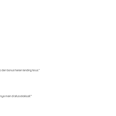
 dan bonus harian landing terus."
a main di situs eksklusif."