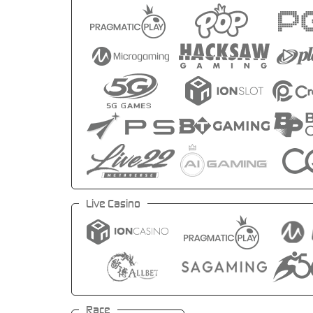
Live Casino
Race