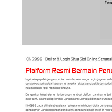
Tang
KING999 - Daftar & Login Situs Slot Online Sensa
Platform Resmi Bermain Pe
Ingat kata pepatah jangan menilai buku dari sampulnya, begitu juga sebuah p
yang cukup sering dicari karena menawarkan akses yang praktis dan seder
halaman yang tidak membuat bingung.
Dengan kombinasi elemen itu tentunya membuat platform gaming menjadi
membantu dalam setiap kendala yang dialami. Dilengkapi dengan fitur kea
KING999 dapat dilihat sebagai salah satu platform hiburan digital ber
pengalaman yang lebih ringan dan praktis, pengguna bisa menikmati hibur