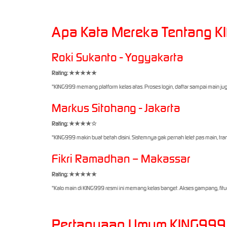
Apa Kata Mereka Tentang 
Roki Sukanto - Yogyakarta
Rating: ★★★★★
"KING999 memang platform kelas atas. Proses login, daftar sampai main ju
Markus Sitohang - Jakarta
Rating: ★★★★☆
"KING999 makin buat betah disini. Sistemnya gak pernah lelet pas main, tra
Fikri Ramadhan – Makassar
Rating: ★★★★★
"Kalo main di KING999 resmi ini memang kelas banget. Akses gampang, fitur s
Pertanyaan Umum KING999 