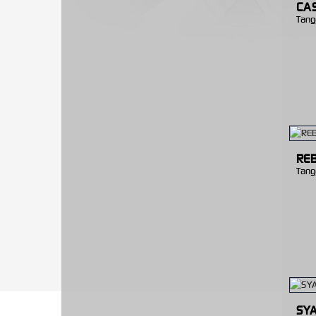
CAS
Tang
REB
Tang
SYA