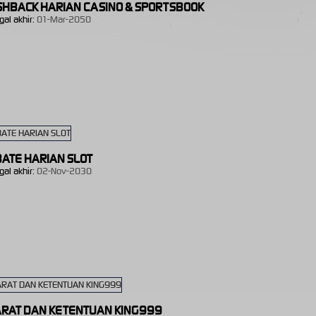
HBACK HARIAN CASINO & SPORTSBOOK
gal akhir:
01-Mar-2050
ATE HARIAN SLOT
gal akhir:
02-Nov-2030
RAT DAN KETENTUAN KING999