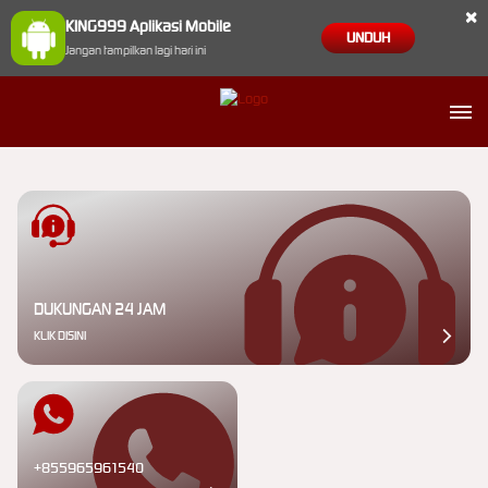
×
KING999 Aplikasi Mobile
UNDUH
Jangan tampilkan lagi hari ini
DUKUNGAN 24 JAM
KLIK DISINI
+855965961540