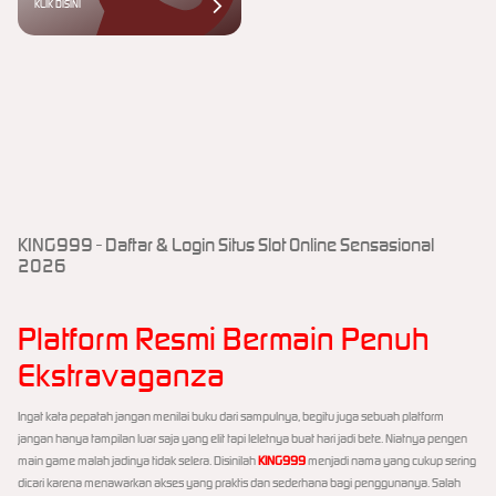
KLIK DISINI
KING999 - Daftar & Login Situs Slot Online Sensasional
2026
Platform Resmi Bermain Penuh
Ekstravaganza
Ingat kata pepatah jangan menilai buku dari sampulnya, begitu juga sebuah platform
jangan hanya tampilan luar saja yang elit tapi leletnya buat hari jadi bete. Niatnya pengen
main game malah jadinya tidak selera. Disinilah
KING999
menjadi nama yang cukup sering
dicari karena menawarkan akses yang praktis dan sederhana bagi penggunanya. Salah