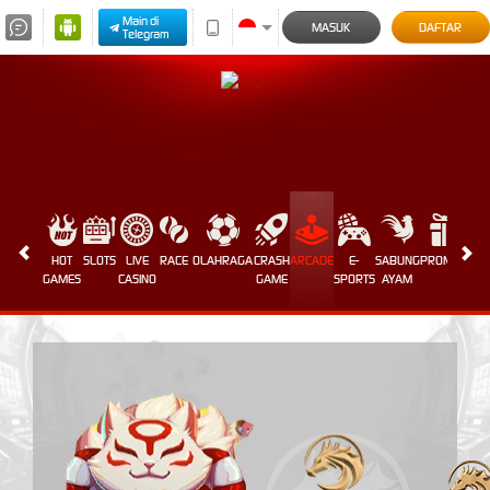
Main di
MASUK
DAFTAR
Telegram
HOT
SLOTS
LIVE
RACE
OLAHRAGA
CRASH
ARCADE
E-
SABUNG
PROMOSI
GAMES
CASINO
GAME
SPORTS
AYAM