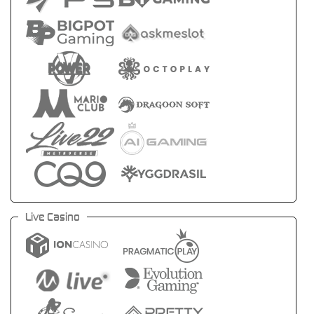
Live Casino