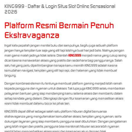
KING999 - Daftar & Login Situs Slot Online Sensasional
2026
Platform Resmi Bermain Penuh
Ekstravaganza
Ingat kata pepatah jangan menilai buku dari sampulnya, begitu juga sebuah platform
jangan hanya tampilan luar saja yang elit tapi leletnya buat hari jadi bete. Niatnya pengen
main game malah jadinya tidak selera. Disinilah
KING999
menjadi nama yang cukup sering
dicari karena menawarkan akses yang praktis dan sederhana bagi penggunanya. Salah
satu hal yang perlu dipertimbangkan kenapa kamu memilih KING999 adalah karena
kemudahan navigasi, tampilan yang elit tapi rapi, dan halaman yang tidak membuat
bingung.
Dengan kombinasi elemen itu tentunya membuat platform gaming menjadi lebih ramah
kepada pengguna dan nyaman untuk diakses. Tak lupa juga KING999 selalu memberikan
pelayanan bantuan yang siap mendampingi kamu selama akses dan membantu dalam
setiap kendala yang dialami. Dilengkapi dengan fitur keamanan yang memastikan akses
resmi tidak membuat datamu bocor ke pihak lain.
KING999 dapat dilihat sebagai salah satu platform hiburan digital bernuansa
ekstravaganza yang mengutamakan kemudahan akses, tampilan yang nyaman, serta
dukungan layanan yang siap membantu pengguna saat dibutuhkan. Dengan pengalaman
yang lebih ringan dan praktis, pengguna bisa menikmati hiburan secara lebih nyaman
sambil tetap memperhatikan akses resmi dan keamanan akun dengan bijak.