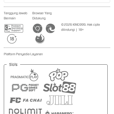
Tanggung Jawab
Browser Yang
Bermain
Didukung
©2026 KING999. Hak cipta
dilindungi | 18+
Platform Penyedia Layanan
Slots