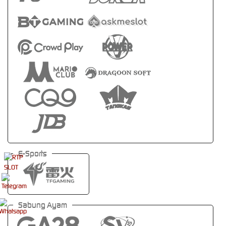
E-Sports
Sabung Ayam