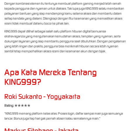
Dengan kombinasi elemen itu tentunya membuat platform gaming menjadi lebih ramah
kepada pengguna dan nyaman untuk diakses. Tak lupa juga KING999 selalu memberikan
pelayanan bantuan yang siap mendampingi kamu selama akses dan membantu dalam
setiap kendala yang dialami. Dilengkapi dengan fitur keamanan yang memastikan akses
resmi tidak membuat datamu bocor ke pihak lain.
KING999 dapat dilihat sebagai salah satu platform hiburan digital bernuansa
ekstravaganza yang mengutamakan kemudahan akses, tampilan yang nyaman, serta
dukungan layanan yang siap membantu pengguna saat dibutuhkan. Dengan pengalaman
yang lebih ringan dan praktis, pengguna bisa menikmati hiburan secara lebih nyaman
sambil tetap memperhatikan akses resmi dan keamanan akun dengan bijak.
Apa Kata Mereka Tentang
KING999?
Roki Sukanto - Yogyakarta
Rating: ★★★★★
"KING999 memang platform kelas atas. Proses login, daftar sampai main juga semuanya
lancar. Bonus juga tiap hari gak pernah absen kalau semalamnya main."
Markus Sitohang - Jakarta