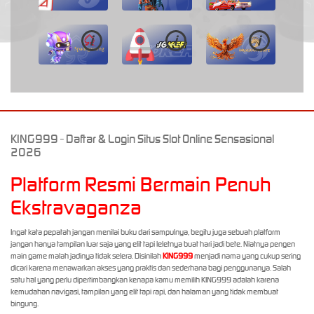
i
i
i
KING999 - Daftar & Login Situs Slot Online Sensasional
2026
Platform Resmi Bermain Penuh
Ekstravaganza
Ingat kata pepatah jangan menilai buku dari sampulnya, begitu juga sebuah platform
jangan hanya tampilan luar saja yang elit tapi leletnya buat hari jadi bete. Niatnya pengen
main game malah jadinya tidak selera. Disinilah
KING999
menjadi nama yang cukup sering
dicari karena menawarkan akses yang praktis dan sederhana bagi penggunanya. Salah
satu hal yang perlu dipertimbangkan kenapa kamu memilih KING999 adalah karena
kemudahan navigasi, tampilan yang elit tapi rapi, dan halaman yang tidak membuat
bingung.