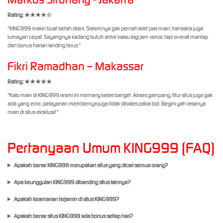
Rating: ★★★★☆
"KING999 makin buat betah disini. Sistemnya gak pernah lelet pas main, transaksi juga
lumayan cepat. Sayangnya kadang butuh antre kalau lagi jam ramai, tapi overall mantap
dan bonus harian landing terus."
Fikri Ramadhan – Makassar
Rating: ★★★★★
"Kalo main di KING999 resmi ini memang kelas banget. Akses gampang, fitur situs juga gak
ada yang error, pelayanan membernya juga tidak dibalas pakai bot. Begini yah rasanya
main di situs eksklusif."
Pertanyaan Umum KING999 (FAQ)
Apakah benar KING999 merupakan situs yang dicari semua orang?
Apa keunggulan KING999 dibanding situs lainnya?
Apakah keamanan terjamin di situs KING999?
Apakah benar situs KING999 ada bonus setiap hari?