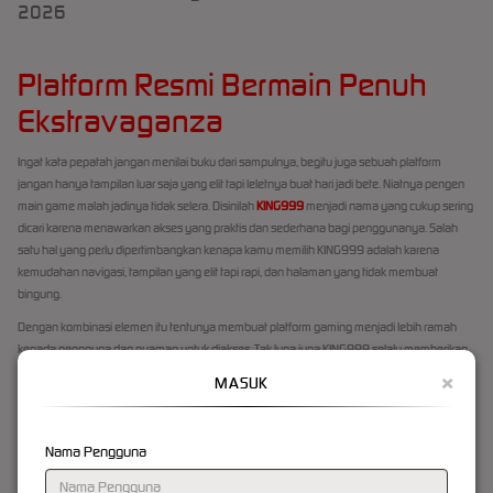
2026
Platform Resmi Bermain Penuh
Ekstravaganza
Ingat kata pepatah jangan menilai buku dari sampulnya, begitu juga sebuah platform
jangan hanya tampilan luar saja yang elit tapi leletnya buat hari jadi bete. Niatnya pengen
main game malah jadinya tidak selera. Disinilah
KING999
menjadi nama yang cukup sering
dicari karena menawarkan akses yang praktis dan sederhana bagi penggunanya. Salah
satu hal yang perlu dipertimbangkan kenapa kamu memilih KING999 adalah karena
kemudahan navigasi, tampilan yang elit tapi rapi, dan halaman yang tidak membuat
bingung.
Dengan kombinasi elemen itu tentunya membuat platform gaming menjadi lebih ramah
kepada pengguna dan nyaman untuk diakses. Tak lupa juga KING999 selalu memberikan
pelayanan bantuan yang siap mendampingi kamu selama akses dan membantu dalam
×
MASUK
setiap kendala yang dialami. Dilengkapi dengan fitur keamanan yang memastikan akses
resmi tidak membuat datamu bocor ke pihak lain.
KING999 dapat dilihat sebagai salah satu platform hiburan digital bernuansa
Nama Pengguna
ekstravaganza yang mengutamakan kemudahan akses, tampilan yang nyaman, serta
dukungan layanan yang siap membantu pengguna saat dibutuhkan. Dengan pengalaman