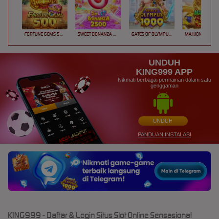
FORTUNE GEMS 500
SWEET BONANZA 2500
GATES OF OLYMPUS 1000
UNDUH
KING999 APP
Nikmati berbagai permainan dalam satu
genggaman
UNDUH
PANDUAN INSTALASI
KING999 - Daftar & Login Situs Slot Online Sensasional