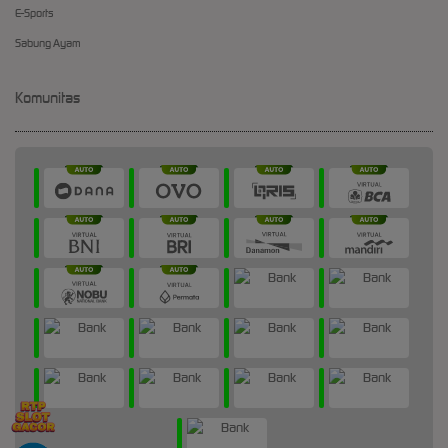
E-Sports
Sabung Ayam
Komunitas