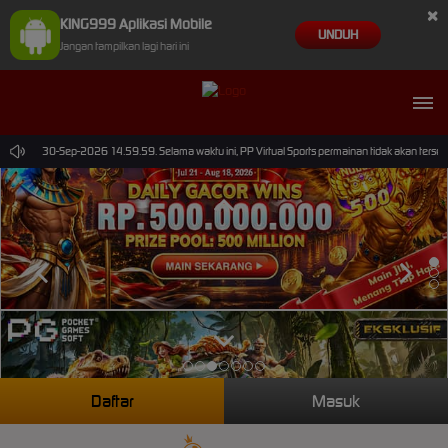
×
KING999 Aplikasi Mobile
UNDUH
Jangan tampilkan lagi hari ini
 sampai 30-Sep-2026 14.59.59. Selama waktu ini, PP Virtual Sports permainan tidak akan terse
Daftar
Masuk